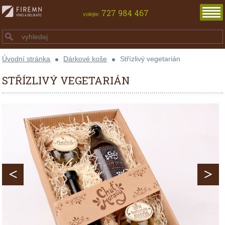
727 984 467
volejte:
Úvodní stránka
Dárkové koše
Střízlivý vegetarián
STŘÍZLIVÝ VEGETARIÁN