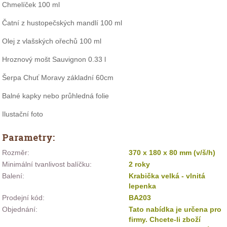
Chmelíček 100 ml
Čatní z hustopečských mandlí 100 ml
Olej z vlašských ořechů 100 ml
Hroznový mošt Sauvignon 0.33 l
Šerpa Chuť Moravy základní 60cm
Balné kapky nebo průhledná folie
Ilustační foto 
Parametry:
Rozměr:
370 x 180 x 80 mm (v/š/h)
Minimální tvanlivost balíčku:
2 roky
Balení:
Krabička velká - vlnitá
lepenka
Prodejní kód:
BA203
Objednání:
Tato nabídka je určena pro
firmy. Chcete-li zboží